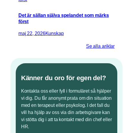
Det är sällan själva spelandet som märks
först
maj 22, 2026
Kunskap
Se alla ariklar
Känner du oro för egen del?
Kontakta oss eller fyll i formuläret så hjälper
vi dig. Du får anonymt prata om din situation
med en terapeut eller psykolog. I det fall du
vill ha hjälp av oss via din arbetsgivare kan
vi stötta dig i att ta kontakt med din chef eller
HR.