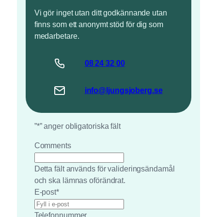
Vi gör inget utan ditt godkännande utan
finns som ett anonymt stöd för dig som
medarbetare.
08 24
32
00
info@
ljungsjoberg
.se
”
*
” anger obligatoriska fält
Comments
Detta fält används för valideringsändamål
och ska lämnas oförändrat.
E-post
*
Telefonnummer