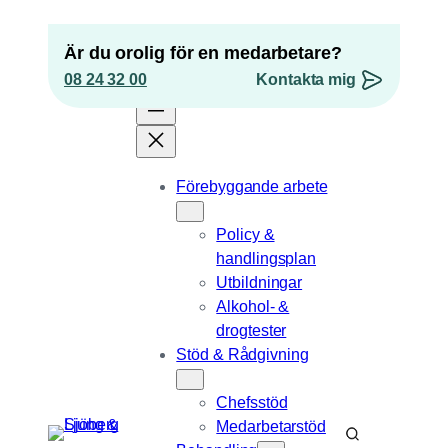
Hoppa
till
Är du orolig för en medarbetare?
innehåll
08 24 32 00
Kontakta mig
”
*
” anger obligatoriska fält
Förebyggande arbete
Instagram
Policy &
Detta fält används för valideringsändamål och
handlingsplan
ska lämnas oförändrat.
Utbildningar
Epost
*
Alkohol- &
drogtester
Telefonnummer
Stöd & Rådgivning
Position
Chefsstöd
Medarbetarstöd