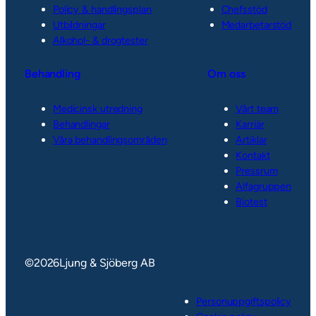
Policy & handlingsplan
Chefsstöd
Utbildningar
Medarbetarstöd
Alkohol- & drogtester
Behandling
Om oss
Medicinsk utredning
Vårt team
Behandlingar
Karriär
Våra behandlingsområden
Artiklar
Kontakt
Pressrum
Alfagruppen
Biotest
©
2026
Ljung & Sjöberg AB
Personuppgiftspolicy