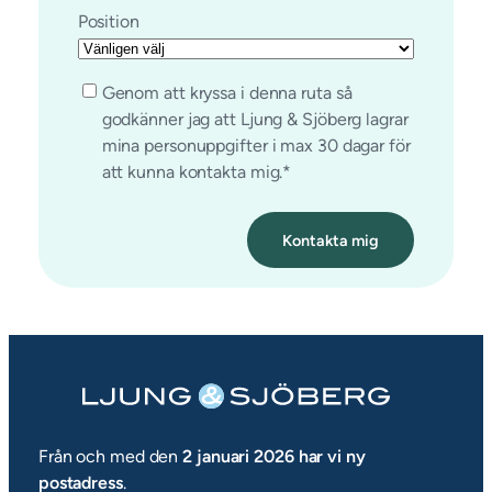
Position
C
Genom att kryssa i denna ruta så
o
godkänner jag att Ljung & Sjöberg lagrar
n
mina personuppgifter i max 30 dagar för
s
att kunna kontakta mig.
*
e
n
t
*
Från och med den
2 januari 2026 har vi ny
postadress
.