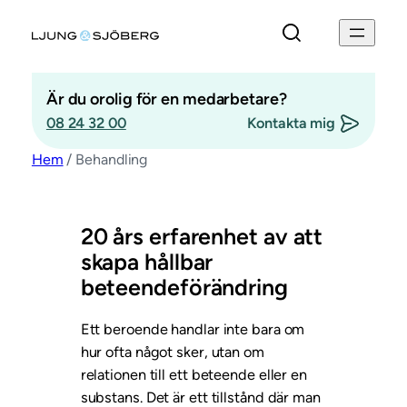
Hoppa
till
innehåll
Är du orolig för en medarbetare?
08 24 32 00
Kontakta mig
Hem
/
Behandling
”
*
” anger obligatoriska fält
Epost
*
20 års erfarenhet av att
skapa hållbar
Telefonnummer
beteendeförändring
Position
Ett beroende handlar inte bara om
hur ofta något sker, utan om
relationen till ett beteende eller en
substans. Det är ett tillstånd där man