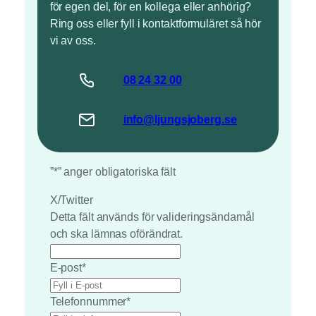
för egen del, för en kollega eller anhörig?
Ring oss eller fyll i kontaktformuläret så hör
vi av oss.
08 24 32 00
info@ljungsjoberg.se
”
*
” anger obligatoriska fält
X/Twitter
Detta fält används för valideringsändamål
och ska lämnas oförändrat.
E-post
*
Telefonnummer
*