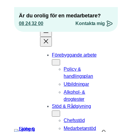
Hoppa
till
Är du orolig för en medarbetare?
innehåll
08 24 32 00
Kontakta mig
”
*
” anger obligatoriska fält
Förebyggande arbete
Phone
Policy &
Detta fält används för valideringsändamål och
handlingsplan
ska lämnas oförändrat.
Epost
*
Utbildningar
Alkohol- &
Telefonnummer
drogtester
Stöd & Rådgivning
Position
Chefsstöd
Medarbetarstöd