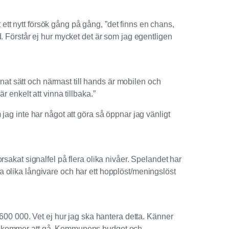
t ett nytt försök gång på gång, ”det finns en chans,
örd. Förstår ej hur mycket det är som jag egentligen
nnat sätt och närmast till hands är mobilen och
 enkelt att vinna tillbaka.”
jag inte har något att göra så öppnar jag vänligt
 orsakat signalfel på flera olika nivåer. Spelandet har
 olika långivare och har ett hopplöst/meningslöst
 600 000. Vet ej hur jag ska hantera detta. Känner
 inte kommer att gå. Kommunens budget och