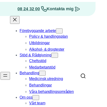
08 24 32 00
Kontakta mig
osition
Förebyggande arbete
Policy & handlingsplan
Utbildningar
Alkohol- & drogtester
Stöd & Rådgivning
Chefsstöd
Medarbetarstöd
Behandling
Medicinsk utredning
Behandlingar
Våra behandlings­områden
Om oss
Vårt team