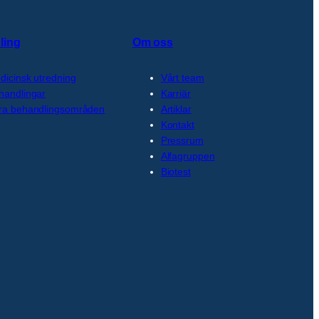
ling
Om oss
dicinsk utredning
Vårt team
handlingar
Karriär
ra behandlingsområden
Artiklar
Kontakt
Pressrum
Alfagruppen
Biotest