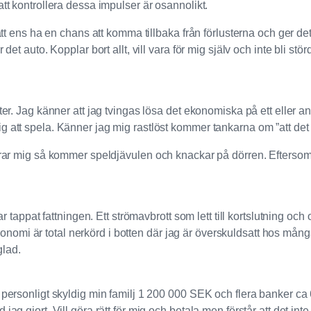
att kontrollera dessa impulser är osannolikt.
 att ens ha en chans att komma tillbaka från förlusterna och ger de
det auto. Kopplar bort allt, vill vara för mig själv och inte bli st
ter. Jag känner att jag tvingas lösa det ekonomiska på ett eller a
 att spela. Känner jag mig rastlöst kommer tankarna om ”att det är
erar mig så kommer speldjävulen och knackar på dörren. Eftersom 
ar tappat fattningen. Ett strömavbrott som lett till kortslutning och
omi är total nerkörd i botten där jag är överskuldsatt hos många
glad.
 personligt skyldig min familj 1 200 000 SEK och flera banker ca
 jag gjort. Vill göra rätt för mig och betala men förstår att det