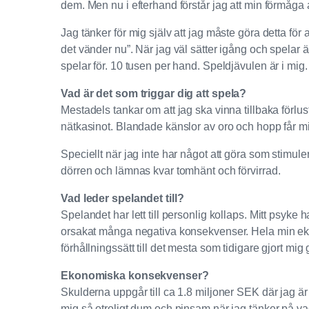
dem. Men nu i efterhand förstår jag att min förmåga 
Jag tänker för mig själv att jag måste göra detta för
det vänder nu”. När jag väl sätter igång och spelar är 
spelar för. 10 tusen per hand. Speldjävulen är i mig.
Vad är det som triggar dig att spela?
Mestadels tankar om att jag ska vinna tillbaka förlus
nätkasinot. Blandade känslor av oro och hopp får mig
Speciellt när jag inte har något att göra som stimul
dörren och lämnas kvar tomhänt och förvirrad.
Vad leder spelandet till?
Spelandet har lett till personlig kollaps. Mitt psyke h
orsakat många negativa konsekvenser. Hela min ekon
förhållningssätt till det mesta som tidigare gjort mig 
Ekonomiska konsekvenser?
Skulderna uppgår till ca 1.8 miljoner SEK där jag är
mig så otroligt dum och pinsam när jag tänker på vad