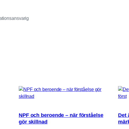
tionsansvarig
NPF och beroende – när förståelse
Det 
gör skillnad
märk