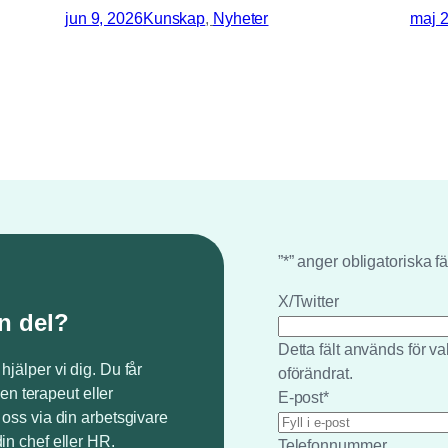
jun 9, 2026
Kunskap
, 
Nyheter
maj 2
”
*
” anger obligatoriska fä
X/Twitter
n del?
Detta fält används för 
 hjälper vi dig. Du får
oförändrat.
en terapeut eller
E-post
*
v oss via din arbetsgivare
din chef eller HR.
Telefonnummer