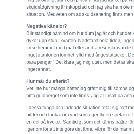
skuldrådgivning är inkopplad och jag ska ha möte m
situation. Medveten om att skuldsanering finns men
Negativa känslor?
Blir ständigt påmind om hur dum jag är och hur d
dyker upp stup i kvarten. Nedstämt hela tiden, ingen 
förse hemmet med mat eller andra resurskrävande tin
inget utanför en tomhet fylld med ångestattacker. Det
bara pengar.” Det klara jag mig utan, men det är ska
inget annat.
Hur mår du efteråt?
Vet inte hur många nätter jag gråtit mig till sömns p
hitta guldberget som inte finns. Jag är insatt på ant
I dessa tunga och laddade situation rotar sig mitt m
bilder och tankar om vad som egentligen spelar roll 
en del på trycket. Samtidigt som det känns bättre fö
igenom för att inte göra det ännu värre för de männis