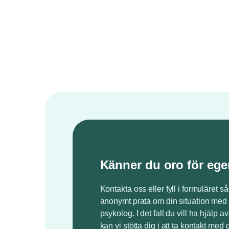
Känner du oro för ege
Kontakta oss eller fyll i formuläret så
anonymt prata om din situation med 
psykolog. I det fall du vill ha hjälp a
kan vi stötta dig i att ta kontakt med 