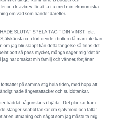
er och kravbrev för att ta itu med min ekonomiska
aning om vad som händer därefter.
BARA HADE SLUTAT SPELA TAGIT DIN VINST.. etc.
j. Självkänsla och förtroende i botten då man inte kan
om jag blir släppt från detta fängelse så finns det
n spelat bort så pass mycket, många säger mig ”det är
jag har orsakat min familj och vänner, förtjänar
n fortsätter på samma stig hela tiden, med hopp att
ständigt hade ångestattacker och suicidtankar.
 nedbäddat någonstans i hjärtat. Det plockar fram
ende stänger snabbt tankar om självmord och lättar
 Det är en utmaning och något som jag måste ta mig