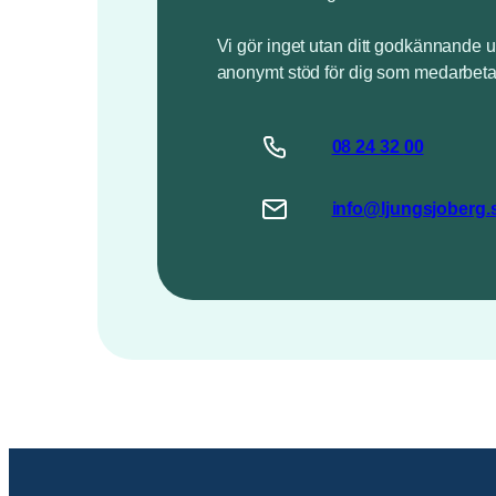
Vi gör inget utan ditt godkännande u
anonymt stöd för dig som medarbeta
08 24
32
00
info@
ljungsjoberg
.