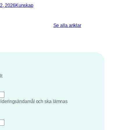
2, 2026
Kunskap
Se alla ariklar
lt
valideringsändamål och ska lämnas