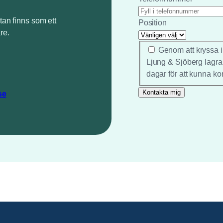
tan finns som ett
Position
re.
*
Genom att kryssa i
Ljung & Sjöberg lagra
dagar för att kunna ko
se