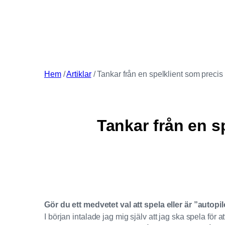
Hem
/
Artiklar
/
Tankar från en spelklient som precis 
Tankar från en s
Gör du ett medvetet val att spela eller är ”autop
I början intalade jag mig själv att jag ska spela för a