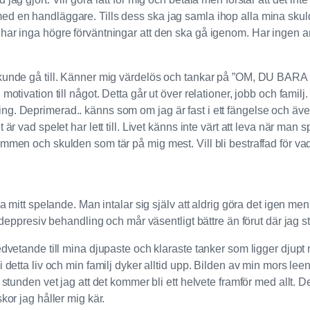
ed en handläggare. Tills dess ska jag samla ihop alla mina skuld
 har inga högre förväntningar att den ska gå igenom. Har ingen 
et kunde gå till. Känner mig värdelös och tankar på ”OM, DU 
motivation till något. Detta går ut över relationer, jobb och famil
g. Deprimerad.. känns som om jag är fast i ett fängelse och även 
 är vad spelet har lett till. Livet känns inte värt att leva när ma
mmen och skulden som tär på mig mest. Vill bli bestraffad för vad 
ga mitt spelande. Man intalar sig själv att aldrig göra det igen me
i-deppresiv behandling och mår väsentligt bättre än förut där jag 
edvetande till mina djupaste och klaraste tanker som ligger djupt
i detta liv och min familj dyker alltid upp. Bilden av min mors le
r stunden vet jag att det kommer bli ett helvete framför med allt.
kor jag håller mig kär.