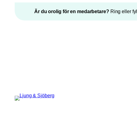
Hoppa
Är du orolig för en medarbetare?
Ring eller fy
till
innehåll
”
*
” anger obligatoriska fält
URL
Epost
*
Detta fält används för
valideringsändamål och ska lämnas
oförändrat.