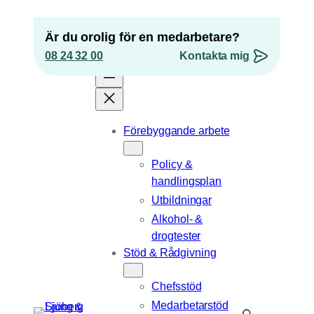
Hoppa
till
Är du orolig för en medarbetare?
innehåll
08 24 32 00
Kontakta mig
”
*
” anger obligatoriska fält
Förebyggande arbete
Instagram
Policy &
Detta fält används för valideringsändamål och
handlingsplan
ska lämnas oförändrat.
Epost
*
Utbildningar
Alkohol- &
Telefonnummer
drogtester
Stöd & Rådgivning
Position
Chefsstöd
Medarbetarstöd