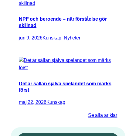
NPF och beroende – när förståelse gör
skillnad
jun 9, 2026
Kunskap
, 
Nyheter
Det är sällan själva spelandet som märks
först
maj 22, 2026
Kunskap
Se alla ariklar