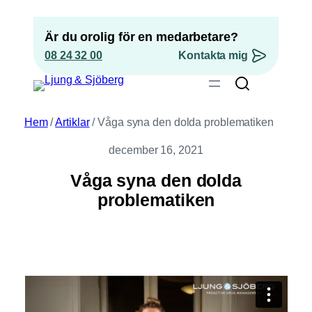
Hoppa
till
Är du orolig för en medarbetare?
innehåll
08 24 32 00
Kontakta mig
”
*
” anger obligatoriska fält
Hem
/
Artiklar
/
Våga syna den dolda problematiken
Epost
*
december 16, 2021
Telefonnummer
Våga syna den dolda
problematiken
Position