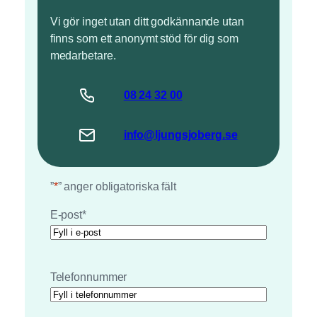
Vi gör inget utan ditt godkännande utan
finns som ett anonymt stöd för dig som
medarbetare.
08 24
32
00
info@
ljungsjoberg
.se
”
*
” anger obligatoriska fält
E-post
*
Telefonnummer