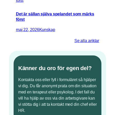
Det är sällan själva spelandet som märks
först
maj 22, 2026
Kunskap
Se alla ariklar
Känner du oro för egen del?
Kontakta oss eller fyll i formuläret så hjälper
vi dig. Du får anonymt prata om din situation
med en terapeut eller psykolog. I det fall du
vill ha hjälp av oss via din arbetsgivare kan
vi stötta dig i att ta kontakt med din chef eller
HR.