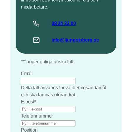
medarbetare.
08 24
32
00
info@
ljungsjoberg
.se
”
*
” anger obligatoriska fält
Email
Detta fält används för valideringsändamål
och ska lämnas oförändrat.
E-post
*
Telefonnummer
Position