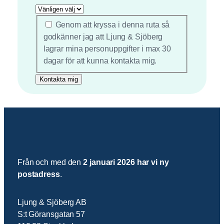
*
Genom att kryssa i denna ruta så
godkänner jag att Ljung & Sjöberg
lagrar mina personuppgifter i max 30
dagar för att kunna kontakta mig.
Från och med den
2 januari 2026 har vi ny
postadress
.
Ljung & Sjöberg AB
S:t Göransgatan 57