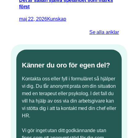
först
maj 22, 2026
Kunskap
Se alla ariklar
Känner du oro för egen del?
Kontakta oss eller fyll i formuläret så hjälper
vi dig. Du får anonymt prata om din situation
med en terapeut eller psykolog. I det fall du
vill ha hjälp av oss via din arbetsgivare kan
vi stötta dig i att ta kontakt med din chef eller
HR.
Vi gör inget utan ditt godkännande utan
finns som ett anonymt stöd för dig som