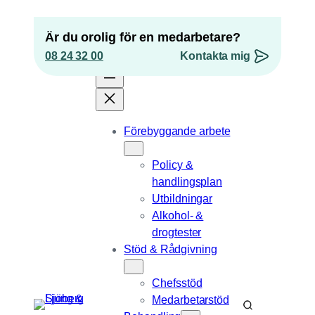
Hoppa
till
Är du orolig för en medarbetare?
innehåll
08 24 32 00
Kontakta mig
”
*
” anger obligatoriska fält
Förebyggande arbete
Phone
Policy &
Detta fält används för valideringsändamål och
handlingsplan
ska lämnas oförändrat.
Utbildningar
Epost
*
Alkohol- &
drogtester
Telefonnummer
Stöd & Rådgivning
Position
Chefsstöd
Medarbetarstöd