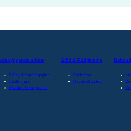
örebyggande arbete
Stöd & Rådgivning
Behand
Policy & handlingsplan
Chefsstöd
Me
Utbildningar
Medarbetarstöd
Be
Alkohol- & drogtester
Vå