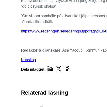
Ett mycket bra initiativ tycker vi på Ljung & Sjöbe
”dold psykisk ohälsa”.
”Om vi som samhälle på allvar ska hjälpa personer 
Annika Strandhäll.
https://www.regeringen.se/regeringsuppdrag/2018/0
Redaktör & granskare
: Åsa Yacoub, Kommunikati
Kunskap
Dela inlägget
:
Relaterad läsning