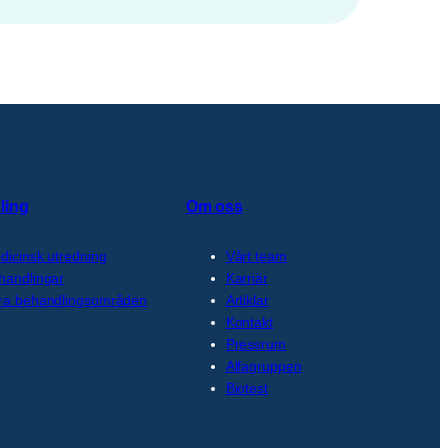
ling
Om oss
dicinsk utredning
Vårt team
handlingar
Karriär
ra behandlingsområden
Artiklar
Kontakt
Pressrum
Alfagruppen
Biotest