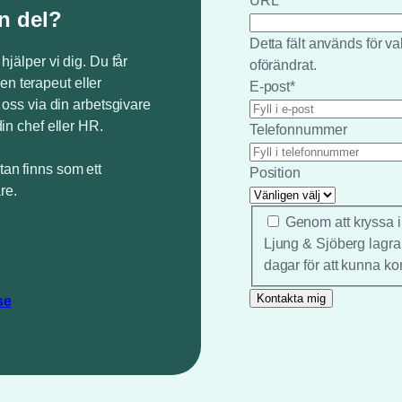
URL
n del?
Detta fält används för 
 hjälper vi dig. Du får
oförändrat.
en terapeut eller
E-post
*
v oss via din arbetsgivare
din chef eller HR.
Telefonnummer
tan finns som ett
Position
re.
*
Genom att kryssa i
Ljung & Sjöberg lagra
dagar för att kunna ko
se