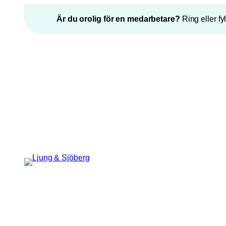
Hoppa
Är du orolig för en medarbetare?
Ring eller fy
till
innehåll
”
*
” anger obligatoriska fält
Phone
Epost
*
Detta fält används för
valideringsändamål och ska lämnas
oförändrat.