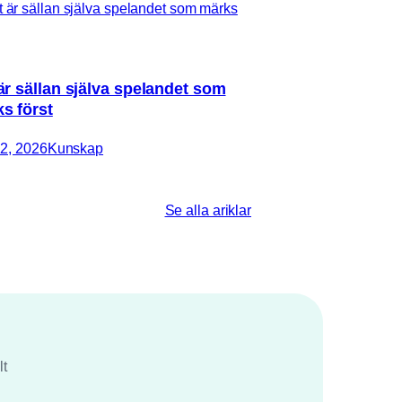
är sällan själva spelandet som
s först
2, 2026
Kunskap
Se alla ariklar
lt