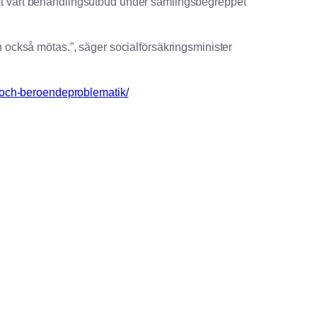
ökat vårt behandlingsutbud under samlingsbegreppet
också mötas.”, säger socialförsäkringsminister
-och-beroendeproblematik/