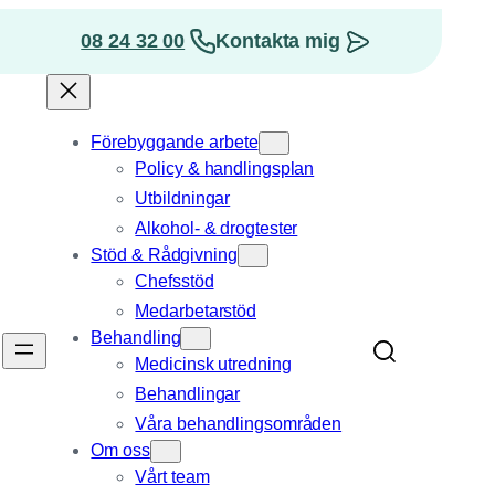
08 24 32 00
Kontakta mig
osition
Förebyggande arbete
Policy & handlingsplan
Utbildningar
Alkohol- & drogtester
Stöd & Rådgivning
Chefsstöd
Medarbetarstöd
Behandling
Medicinsk utredning
Behandlingar
Våra behandlings­områden
Om oss
Vårt team