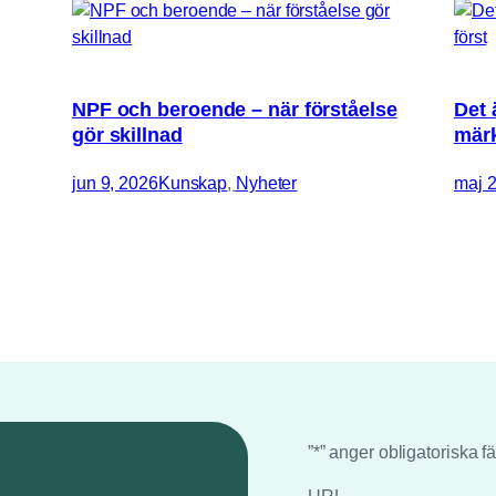
NPF och beroende – när förståelse
Det 
gör skillnad
märk
jun 9, 2026
Kunskap
, 
Nyheter
maj 2
”
*
” anger obligatoriska fä