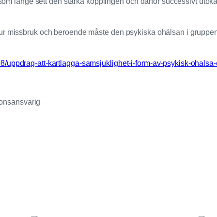
rg som länge sett den starka kopplingen och därför successivt ut
ur missbruk och beroende måste den psykiska ohälsan i gruppen 
8/uppdrag-att-kartlagga-samsjuklighet-i-form-av-psykisk-ohalsa
onsansvarig