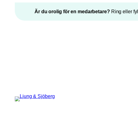
Hoppa
Är du orolig för en medarbetare?
Ring eller fy
till
innehåll
”
*
” anger obligatoriska fält
Facebook
Epost
*
Detta fält används för
valideringsändamål och ska lämnas
oförändrat.