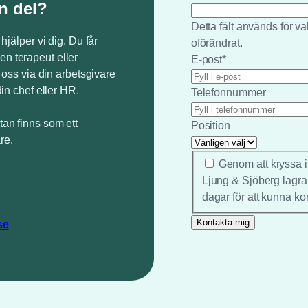
n del?
Detta fält används för 
 hjälper vi dig. Du får
oförändrat.
en terapeut eller
E-post
*
v oss via din arbetsgivare
din chef eller HR.
Telefonnummer
tan finns som ett
Position
re.
*
Genom att kryssa i
Ljung & Sjöberg lagra
dagar för att kunna ko
se