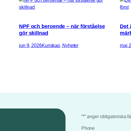
NPF och beroende – när förståelse
Det 
gör skillnad
märk
jun 9, 2026
Kunskap
, 
Nyheter
maj 2
”
*
” anger obligatoriska fä
Phone