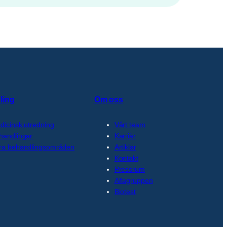
ling
Om oss
dicinsk utredning
Vårt team
handlingar
Karriär
ra behandlingsområden
Artiklar
Kontakt
Pressrum
Alfagruppen
Biotest