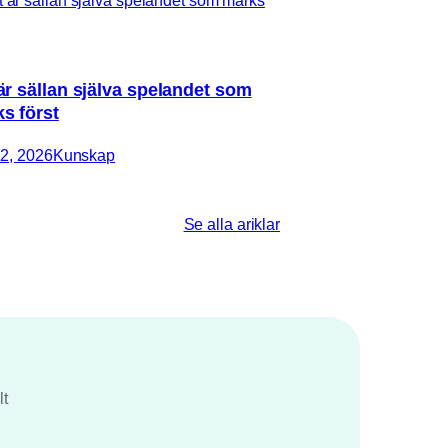
är sällan själva spelandet som
s först
2, 2026
Kunskap
Se alla ariklar
lt