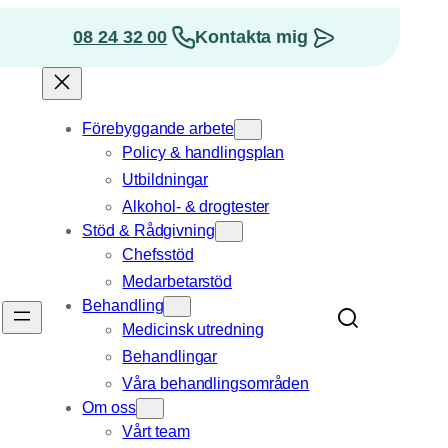
08 24 32 00
Kontakta mig
osition
Förebyggande arbete
Policy & handlingsplan
Utbildningar
Alkohol- & drogtester
Stöd & Rådgivning
Chefsstöd
Medarbetarstöd
Behandling
Medicinsk utredning
Behandlingar
Våra behandlings­områden
Om oss
Vårt team