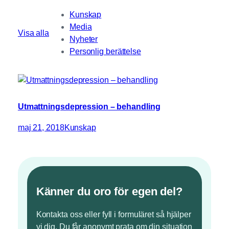
Kunskap
Media
Visa alla
Nyheter
Personlig berättelse
Utmattningsdepression – behandling
maj 21, 2018
Kunskap
Känner du oro för egen del?
Kontakta oss eller fyll i formuläret så hjälper
vi dig. Du får anonymt prata om din situation