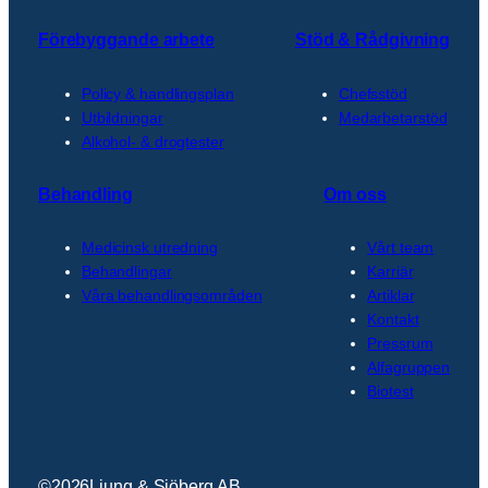
Förebyggande arbete
Stöd & Rådgivning
Policy & handlingsplan
Chefsstöd
Utbildningar
Medarbetarstöd
Alkohol- & drogtester
Behandling
Om oss
Medicinsk utredning
Vårt team
Behandlingar
Karriär
Våra behandlingsområden
Artiklar
Kontakt
Pressrum
Alfagruppen
Biotest
©
2026
Ljung & Sjöberg AB