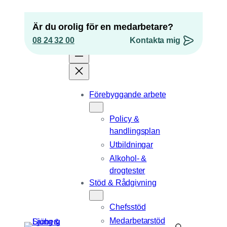
Hoppa
till
Är du orolig för en medarbetare?
innehåll
08 24 32 00
Kontakta mig
”
*
” anger obligatoriska fält
Förebyggande arbete
Comments
Policy &
Detta fält används för valideringsändamål och
handlingsplan
ska lämnas oförändrat.
Epost
*
Utbildningar
Alkohol- &
Telefonnummer
drogtester
Stöd & Rådgivning
Position
Chefsstöd
Medarbetarstöd