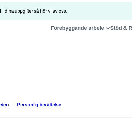
ll i dina uppgifter så hör vi av oss.
Förebyggande arbete
Stöd & 
elefonnummer
Position
eter
Personlig berättelse