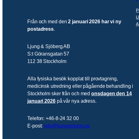
P
U
Från och med den
2 januari 2026 har vi ny
A
postadress
.
Ljung & Sjöberg AB
S:t Göransgatan 57
112 38 Stockholm
Alla fysiska besök kopplat till provtagning,
medicinsk utredning eller pågående behandling i
Stockholm sker från och med
onsdagen den 14
januari 2026
på vår nya adress.
Telefon: +46-8-24 32 00
E-post:
info@ljungsjoberg.se