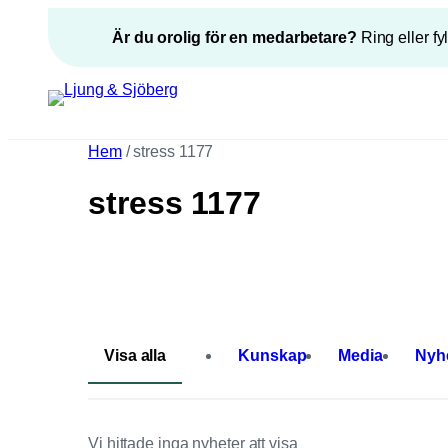
Hoppa
Är du orolig för en medarbetare?
Ring eller fy
till
innehåll
”
*
” anger obligatoriska fält
Epost
*
T
Hem
/
stress 1177
stress 1177
Visa alla
Kunskap
Media
Nyh
Vi hittade inga nyheter att visa