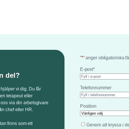
”
*
” anger obligatoriska fä
E-post
*
n del?
Telefonnummer
 hjälper vi dig. Du får
en terapeut eller
v oss via din arbetsgivare
Position
din chef eller HR.
tan finns som ett
*
Genom att kryssa i d