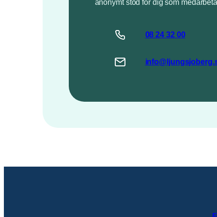
anonymt stöd för dig som medarbeta
08 24 32 00
info@ljungsjoberg.
F