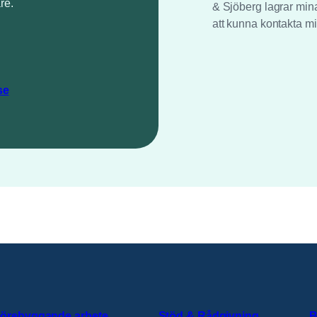
re.
& Sjöberg lagrar min
att kunna kontakta mi
se
örebyggande arbete
Stöd & Rådgivning
B