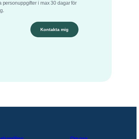
a personuppgifter i max 30 dagar för
g.
ehandling
Om oss