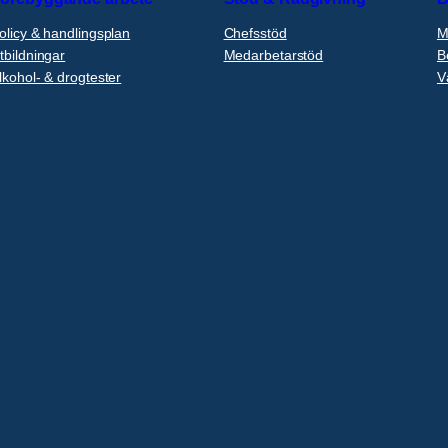
olicy & handlingsplan
Chefsstöd
M
tbildningar
Medarbetarstöd
B
lkohol- & drogtester
V