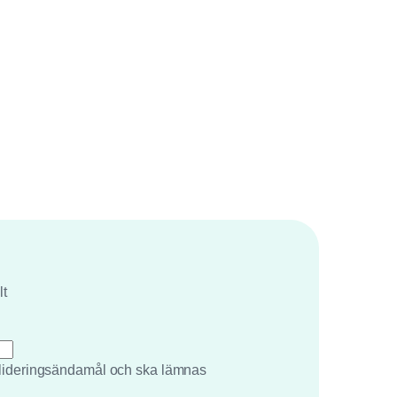
lt
valideringsändamål och ska lämnas