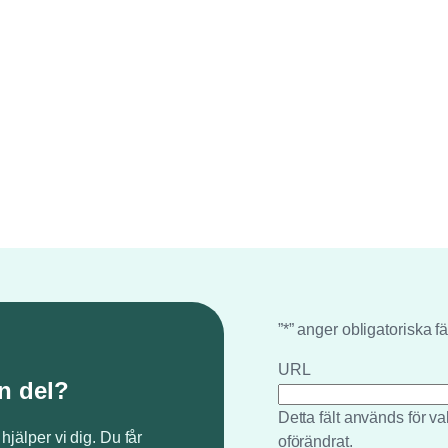
”
*
” anger obligatoriska fä
URL
n del?
Detta fält används för 
 hjälper vi dig. Du får
oförändrat.