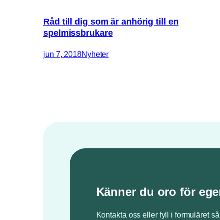
Råd till dig som är anhörig till en
spelmissbrukare
jun 7, 2018
Nyheter
Känner du oro för ege
Kontakta oss eller fyll i formuläret så