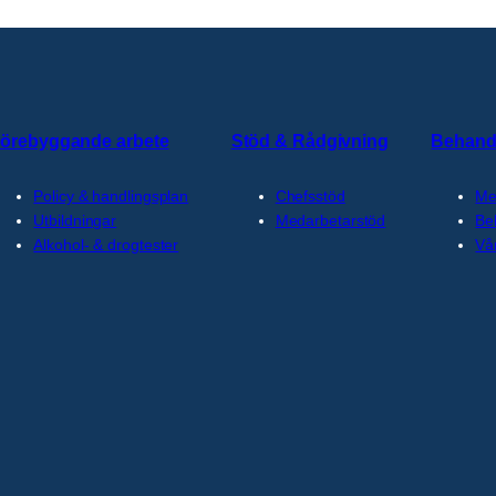
örebyggande arbete
Stöd & Rådgivning
Behand
Policy & handlingsplan
Chefsstöd
Me
Utbildningar
Medarbetarstöd
Be
Alkohol- & drogtester
Vå