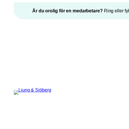
Hoppa
Är du orolig för en medarbetare?
Ring eller fy
till
innehåll
”
*
” anger obligatoriska fält
X/Twitter
Epost
*
Detta fält används för
valideringsändamål och ska lämnas
oförändrat.