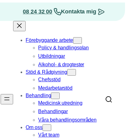
08 24 32 00
Kontakta mig
osition
Förebyggande arbete
Policy & handlingsplan
Utbildningar
Alkohol- & drogtester
Stöd & Rådgivning
Chefsstöd
Medarbetarstöd
Behandling
Medicinsk utredning
Behandlingar
Våra behandlings­områden
Om oss
Vårt team