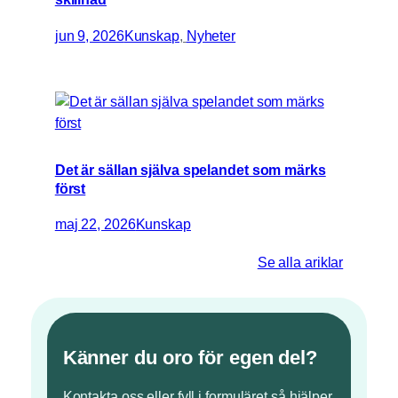
jun 9, 2026
Kunskap
, 
Nyheter
Det är sällan själva spelandet som märks
först
maj 22, 2026
Kunskap
Se alla ariklar
Känner du oro för egen del?
Kontakta oss eller fyll i formuläret så hjälper