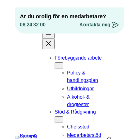
Hoppa
till
Är du orolig för en medarbetare?
innehåll
08 24 32 00
Kontakta mig
”
*
” anger obligatoriska fält
Förebyggande arbete
LinkedIn
Policy &
Detta fält används för valideringsändamål och
handlingsplan
ska lämnas oförändrat.
Epost
*
Utbildningar
Alkohol- &
Telefonnummer
drogtester
Stöd & Rådgivning
Position
Chefsstöd
Medarbetarstöd