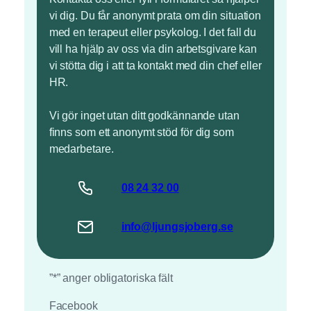
vi dig. Du får anonymt prata om din situation
med en terapeut eller psykolog. I det fall du
vill ha hjälp av oss via din arbetsgivare kan
vi stötta dig i att ta kontakt med din chef eller
HR.
Vi gör inget utan ditt godkännande utan
finns som ett anonymt stöd för dig som
medarbetare.
08 24
32
00
info@
ljungsjoberg
.se
”
*
” anger obligatoriska fält
Facebook