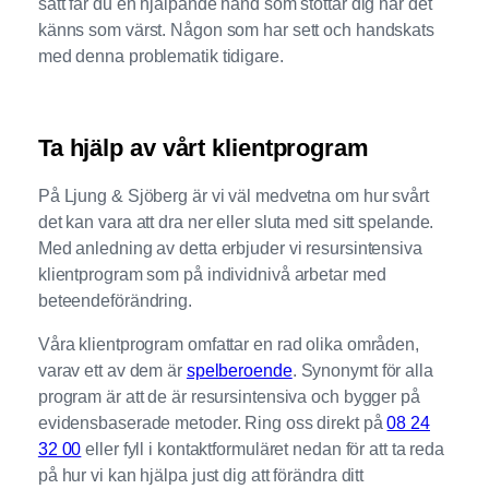
sätt får du en hjälpande hand som stöttar dig när det
känns som värst. Någon som har sett och handskats
med denna problematik tidigare.
Ta hjälp av vårt klientprogram
På Ljung & Sjöberg är vi väl medvetna om hur svårt
det kan vara att dra ner eller sluta med sitt spelande.
Med anledning av detta erbjuder vi resursintensiva
klientprogram som på individnivå arbetar med
beteendeförändring.
Våra klientprogram omfattar en rad olika områden,
varav ett av dem är
spelberoende
. Synonymt för alla
program är att de är resursintensiva och bygger på
evidensbaserade metoder. Ring oss direkt på
08 24
32 00
eller fyll i kontaktformuläret nedan för att ta reda
på hur vi kan hjälpa just dig att förändra ditt