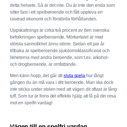
detta helvete. Så är det inte. Du är inte den enda som
sitter fast i ett spelberoende och fått uppleva en
raserad ekonomi och förstörda förhållanden.
Uppskattnings är cirka två procent av den svenska
befolkningen spelberoende. Mörkertalet är med
största sannolikhet ännu större. Sedan ett par år
tillbaka är spelberoende sjukdomsklassificerat och
likheterna med andra beroende, som t.ex. alkohol-
och drogberoende, är omfattande.
Men känn hopp, det går att
sluta spela
hur långt
gången du än må vara i ditt beroende. Man ska dock
inte sticka under stolen med att vägen dit oftast är lång
tuff. Som tur är finns det effektiv hjälp att få på din resa
mot en spelfri vardag!
Vägen till en spelfri vardag