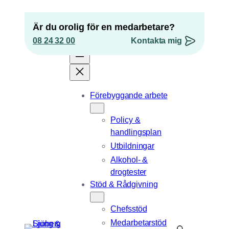
Hoppa
till
Är du orolig för en medarbetare?
innehåll
08 24 32 00
Kontakta mig
”
*
” anger obligatoriska fält
Förebyggande arbete
URL
Policy &
Detta fält används för valideringsändamål och
handlingsplan
ska lämnas oförändrat.
Epost
*
Utbildningar
Alkohol- &
Telefonnummer
drogtester
Stöd & Rådgivning
Position
Chefsstöd
Medarbetarstöd