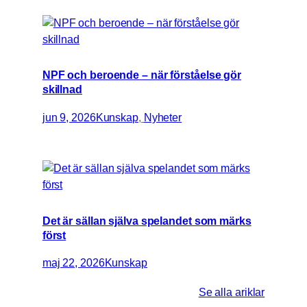
NPF och beroende – när förståelse gör
skillnad
jun 9, 2026
Kunskap
, 
Nyheter
Det är sällan själva spelandet som märks
först
maj 22, 2026
Kunskap
Se alla ariklar