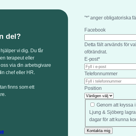
”
*
” anger obligatoriska fä
Facebook
n del?
Detta fält används för 
 hjälper vi dig. Du får
oförändrat.
en terapeut eller
E-post
*
v oss via din arbetsgivare
din chef eller HR.
Telefonnummer
tan finns som ett
Position
re.
*
Genom att kryssa i
Ljung & Sjöberg lagra
dagar för att kunna ko
se