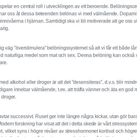
spelar en central roll i utvecklingen av ett beroende. Belöningsc
 vi ägnar oss åt dessa beteenden belönas vi med välmående. Dopam
minnivåerna i hjärnan. Samtidigt ska vi bli motiverade att ge os
arig.
lig väg ”överstimulera” belöningssystemet så att vi får ett både l
naturliga medel som mat och sex. Denna belöning kan också vara v
are.
alkohol eller droger är att det ”desensiteras”, d.v.s. blir mindr
 tidigare innebar välmående, t.ex. att träffa vänner och äta en god
r droger.
ar successivt. Ruset ger inte längre några kickar, utan gör bara 
ern forskning har visat att det i detta skede är vårt stressystem
, vilket syns i högre nivåer av stresshormonet kortisol och högre 