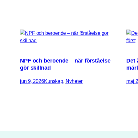
NPF och beroende – när förståelse
Det 
gör skillnad
märk
jun 9, 2026
Kunskap
, 
Nyheter
maj 2