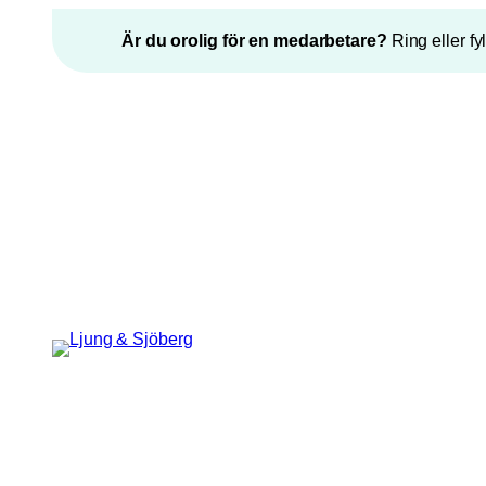
Hoppa
Är du orolig för en medarbetare?
Ring eller fy
till
innehåll
”
*
” anger obligatoriska fält
URL
Epost
*
Detta fält används för
valideringsändamål och ska lämnas
oförändrat.