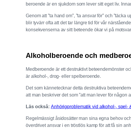
beroende är en sjukdom som lever sitt eget liv. Inna
Genom att ”ta hand om”, ”ta ansvar för” och ”täcka upp
blir tyvärr ofta att det tar längre tid för vår närståen
konsekvenserna av sitt beteende ökar vi på motsvara
Alkoholberoende och medberoe
Medberoende är ett destruktivt beteendemönster och
är alkohol-, drog- eller spelberoende.
Det som kännetecknar detta destruktiva beteendemöns
att man beskriver det som ”att man lever för någon 
Läs också:
Anhörigproblematik vid alkohol-, spel-
Regelmässigt åsidosätter man sina egna behov och kän
överdrivet ansvar i en tröstlös kamp för att få sin anh