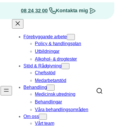
08 24 32 00
Kontakta mig
osition
Förebyggande arbete
Policy & handlingsplan
Utbildningar
Alkohol- & drogtester
Stöd & Rådgivning
Chefsstöd
Medarbetarstöd
Behandling
Medicinsk utredning
Behandlingar
Våra behandlings­områden
Om oss
Vårt team