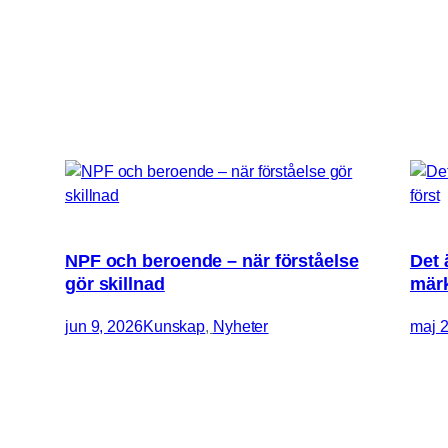
NPF och beroende – när förståelse
Det 
gör skillnad
märk
jun 9, 2026
Kunskap
, 
Nyheter
maj 2