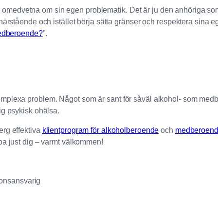
dvetna om sin egen problematik. Det är ju den anhöriga som har 
 närstående och istället börja sätta gränser och respektera sina
edberoende?
”.
mplexa problem. Något som är sant för såväl alkohol- som medbe
ig psykisk ohälsa.
erg effektiva
klientprogram för alkoholberoende
och
medberoen
lpa just dig – varmt välkommen!
onsansvarig