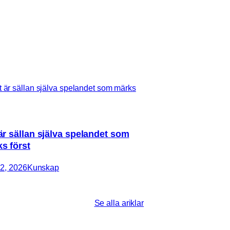
är sällan själva spelandet som
s först
2, 2026
Kunskap
Se alla ariklar