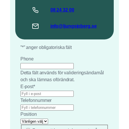
08 24
32
00
info@
ljungsjoberg
.se
”
*
” anger obligatoriska fält
Phone
Detta fält används för valideringsändamål
och ska lämnas oförändrat.
E-post
*
Telefonnummer
Position