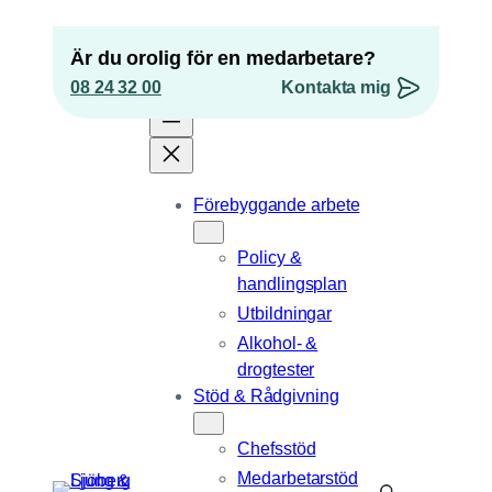
Hoppa
till
Är du orolig för en medarbetare?
innehåll
08 24 32 00
Kontakta mig
”
*
” anger obligatoriska fält
Förebyggande arbete
URL
Policy &
Detta fält används för valideringsändamål och
handlingsplan
ska lämnas oförändrat.
Epost
*
Utbildningar
Alkohol- &
Telefonnummer
drogtester
Stöd & Rådgivning
Position
Chefsstöd
Medarbetarstöd