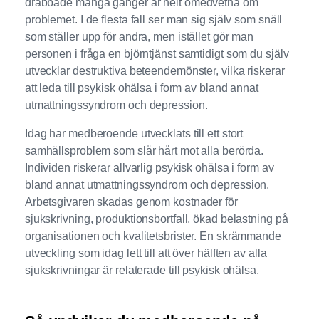
drabbade många gånger är helt omedvetna om
problemet. I de flesta fall ser man sig själv som snäll
som ställer upp för andra, men istället gör man
personen i fråga en björntjänst samtidigt som du själv
utvecklar destruktiva beteendemönster, vilka riskerar
att leda till psykisk ohälsa i form av bland annat
utmattningssyndrom och depression.
Idag har medberoende utvecklats till ett stort
samhällsproblem som slår hårt mot alla berörda.
Individen riskerar allvarlig psykisk ohälsa i form av
bland annat utmattningssyndrom och depression.
Arbetsgivaren skadas genom kostnader för
sjukskrivning, produktionsbortfall, ökad belastning på
organisationen och kvalitetsbrister. En skrämmande
utveckling som idag lett till att över hälften av alla
sjukskrivningar är relaterade till psykisk ohälsa.