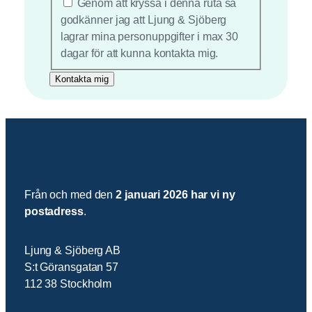
*
Genom att kryssa i denna ruta så
godkänner jag att Ljung & Sjöberg
lagrar mina personuppgifter i max 30
dagar för att kunna kontakta mig.
Från och med den
2 januari 2026 har vi ny
postadress
.
Ljung & Sjöberg AB
S:t Göransgatan 57
112 38 Stockholm